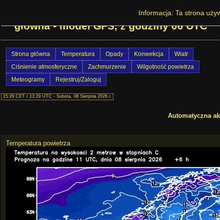
Prognoza pogody w Europie - strona
Informacja: Ta strona używ
główna - model GFS, z godziny 06 UTC
Strona główna
Temperatura
Opady
Konwekcja
Wiatr
Ciśnienie atmosferyczne
Zachmurzenie
Wilgotność powietrza
Meteogramy
Rejestruj/Zaloguj
15:29 CET / 13:29 UTC - Sobota, 08 Sierpnia 2026 r.
Automatyczna akt
Temperatura powietrza