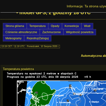
Prognoza pogody w Polsce - strona główna
Informacja: Ta strona używ
- model GFS, z godziny 18 UTC
Strona główna
Temperatura
Opady
Konwekcja
Wiatr
Ciśnienie atmosferyczne
Zachmurzenie
Wilgotność powietrza
Meteogramy
Rejestruj/Zaloguj
13:19 CET / 11:19 UTC - Poniedziałek, 10 Sierpnia 2026 r.
Automatyczna akt
Temperatura powietrza