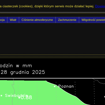
u - Dobowe sumy opadów oraz w czasie cał
a ciasteczek (cookies), dzięki którym serwis może działać lepiej.
Dowied
cja
Wiatr
Ciśnienie atmosferyczne
Zachmurzenie
Wilgotność powiet