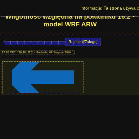
Prognoza pogody na Dolnym Śląsku -
Informacja: Ta strona używa c
Wilgotność względna na południku 16.2 -
model WRF ARW
Rejestruj/Zaloguj
12:10 CET / 10:10 UTC - Niedziela, 09 Sierpnia 2026 r.