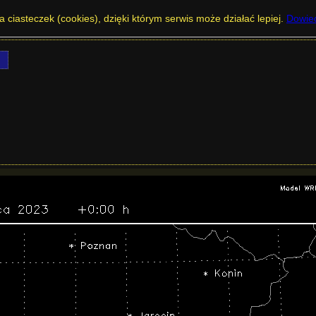
ląsku - Porywy wiatru przy powierzchni w 
a ciasteczek (cookies), dzięki którym serwis może działać lepiej.
Dowied
j