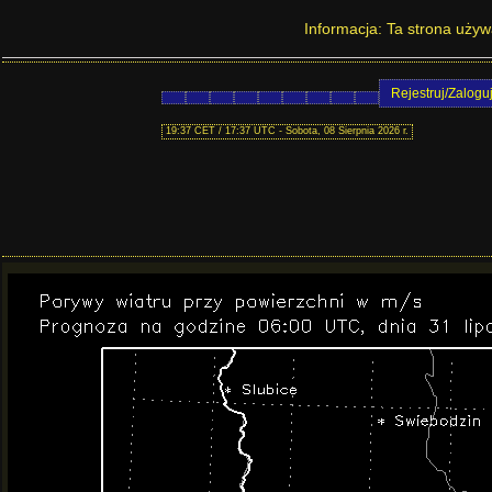
Prognoza pogody na Dolnym Ś
Informacja: Ta strona używ
Rejestruj/Zalogu
19:37 CET / 17:37 UTC - Sobota, 08 Sierpnia 2026 r.