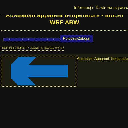
Prognoza pogody na Dolnym Śląsku -
Informacja: Ta strona używa c
Australian apparent temperature - model
WRF ARW
Rejestruj/Zaloguj
10:48 CET / 8:48 UTC - Piątek, 07 Sierpnia 2026 r.
Australian Apparent Temperatur