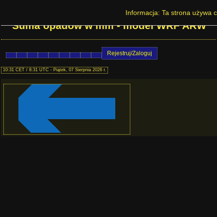
Prognoza pogody na Dolnym Śląsku -
Informacja: Ta strona używa c
Suma opadów w mm - model WRF ARW
Rejestruj/Zaloguj
10:31 CET / 8:31 UTC - Piątek, 07 Sierpnia 2026 r.