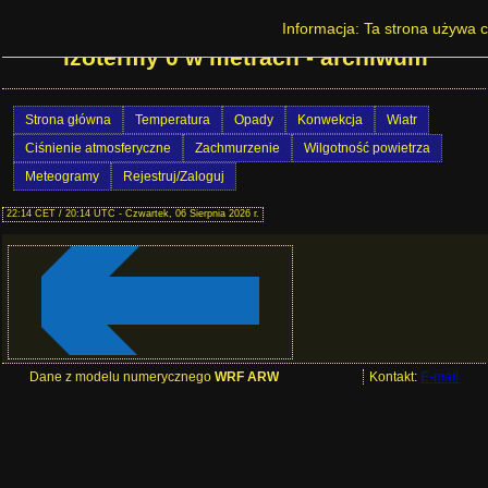
Prognoza pogody w Polsce - Wysokość
Informacja: Ta strona używa c
izotermy 0 w metrach - archiwum
Strona główna
Temperatura
Opady
Konwekcja
Wiatr
Ciśnienie atmosferyczne
Zachmurzenie
Wilgotność powietrza
Meteogramy
Rejestruj/Zaloguj
22:14 CET / 20:14 UTC - Czwartek, 06 Sierpnia 2026 r.
Dane z modelu numerycznego
WRF ARW
Kontakt:
E-mail