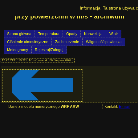
Prognoza pogody w Polsce - Porywy wiatru
Informacja: Ta strona używa c
przy powierzchni w m/s - archiwum
Strona główna
Temperatura
Opady
Konwekcja
Wiatr
Ciśnienie atmosferyczne
Zachmurzenie
Wilgotność powietrza
Meteogramy
Rejestruj/Zaloguj
12:22 CET / 10:22 UTC - Czwartek, 06 Sierpnia 2026 r.
Dane z modelu numerycznego
WRF ARW
Kontakt:
E-mail