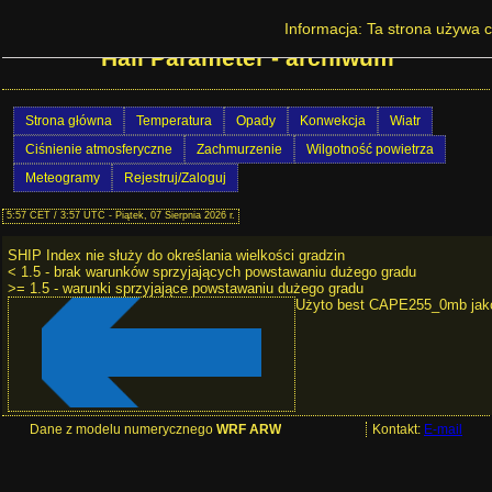
Prognoza pogody w Polsce - Significant
Informacja: Ta strona używa c
Hail Parameter - archiwum
Strona główna
Temperatura
Opady
Konwekcja
Wiatr
Ciśnienie atmosferyczne
Zachmurzenie
Wilgotność powietrza
Meteogramy
Rejestruj/Zaloguj
5:57 CET / 3:57 UTC - Piątek, 07 Sierpnia 2026 r.
SHIP Index nie służy do określania wielkości gradzin
< 1.5 - brak warunków sprzyjających powstawaniu dużego gradu
>= 1.5 - warunki sprzyjające powstawaniu dużego gradu
Użyto best CAPE255_0mb ja
Dane z modelu numerycznego
WRF ARW
Kontakt:
E-mail