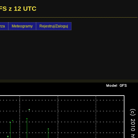
FS z 12 UTC
rza
Meteogramy
Rejestruj/Zaloguj