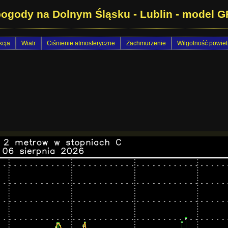
ogody na Dolnym Śląsku - Lublin - model G
cja
Wiatr
Ciśnienie atmosferyczne
Zachmurzenie
Wilgotność powiet