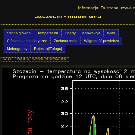
Prognoza pogody na Dolnym Śląsku -
Informacja: Ta strona używa c
Szczecin - model GFS
Strona główna
Temperatura
Opady
Konwekcja
Wiatr
Ciśnienie atmosferyczne
Zachmurzenie
Wilgotność powietrza
Meteogramy
Rejestruj/Zaloguj
9:43 CET / 7:43 UTC - Niedziela, 09 Sierpnia 2026 r.