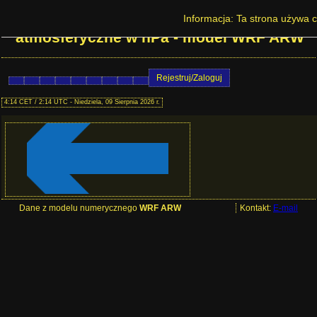
Prognoza pogody w Polsce - Ciśnienie
Informacja: Ta strona używa c
atmosferyczne w hPa - model WRF ARW
Rejestruj/Zaloguj
4:14 CET / 2:14 UTC - Niedziela, 09 Sierpnia 2026 r.
Dane z modelu numerycznego
WRF ARW
Kontakt:
E-mail