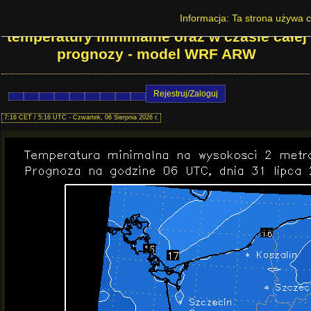
Prognoza pogody w Polsce - Dobowe
Informacja: Ta strona używa c
temperatury minimalne oraz w czasie całej
prognozy - model WRF ARW
Rejestruj/Zaloguj
7:16 CET / 5:16 UTC - Czwartek, 06 Sierpnia 2026 r.