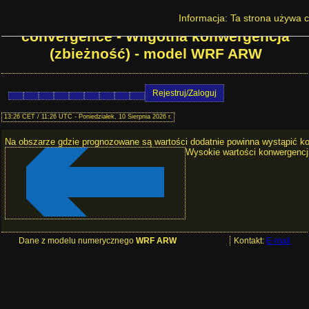
Prognoza pogody w Polsce - Moisture
Informacja: Ta strona używa c
convergence - Wilgotna konwergencja
(zbieżność) - model WRF ARW
Rejestruj/Zaloguj
13:26 CET / 11:26 UTC - Poniedziałek, 10 Sierpnia 2026 r.
Na obszarze gdzie prognozowane są wartości dodatnie powinna wystąpić ko
Wysokie wartości konwergencji
Dane z modelu numerycznego
WRF ARW
Kontakt:
E-mail