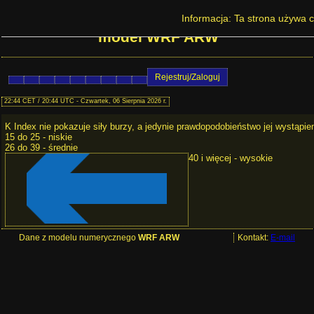
Prognoza pogody w Polsce - K Index -
Informacja: Ta strona używa c
model WRF ARW
Rejestruj/Zaloguj
22:44 CET / 20:44 UTC - Czwartek, 06 Sierpnia 2026 r.
K Index nie pokazuje siły burzy, a jedynie prawdopodobieństwo jej wystąpien
15 do 25 - niskie
26 do 39 - średnie
40 i więcej - wysokie
Dane z modelu numerycznego
WRF ARW
Kontakt:
E-mail