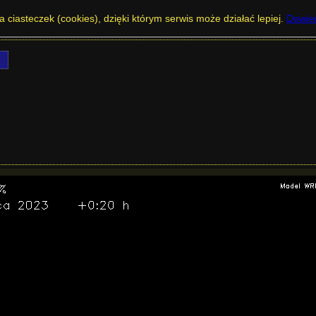
sce - Zachmurzenie na południku 21 w % -
a ciasteczek (cookies), dzięki którym serwis może działać lepiej.
Dowied
j