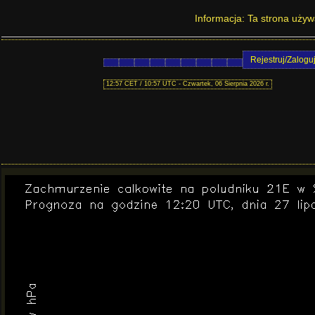
Prognoza pogody w Pol
Informacja: Ta strona używ
Rejestruj/Zalogu
12:57 CET / 10:57 UTC - Czwartek, 06 Sierpnia 2026 r.