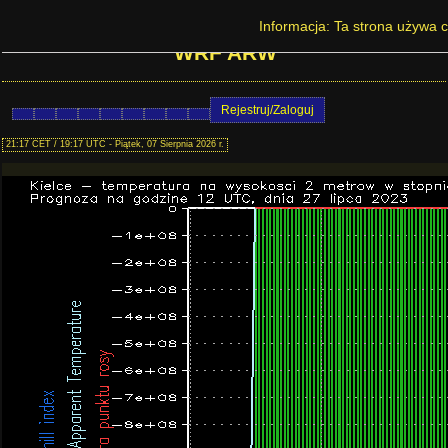
Prognoza pogody w Polsce - Kielce - model
Informacja: Ta strona używa c
WRF ARW
Rejestruj/Zaloguj
21:17 CET / 19:17 UTC - Piątek, 07 Sierpnia 2026 r.