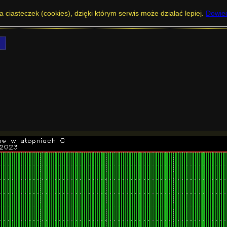
pogody w Polsce - Poznań - model WRF AR
a ciasteczek (cookies), dzięki którym serwis może działać lepiej.
Dowied
j