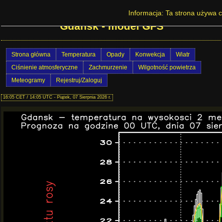
Prognoza pogody na Dolnym Śląsku -
Informacja: Ta strona używa c
Gdańsk - model GFS
Strona główna
Temperatura
Opady
Konwekcja
Wiatr
Ciśnienie atmosferyczne
Zachmurzenie
Wilgotność powietrza
Meteogramy
Rejestruj/Zaloguj
16:05 CET / 14:05 UTC - Piątek, 07 Sierpnia 2026 r.