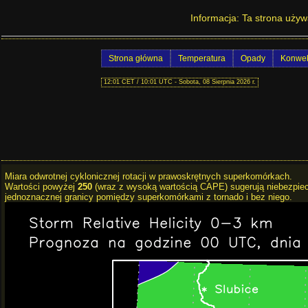
Prognoza pogody na Do
Informacja: Ta strona używ
Strona główna
Temperatura
Opady
Konwek
12:01 CET / 10:01 UTC - Sobota, 08 Sierpnia 2026 r.
Miara odwrotnej cyklonicznej rotacji w prawoskrętnych superkomórkach.
Wartości powyżej
250
(wraz z wysoką wartością CAPE) sugerują niebezpiec
jednoznacznej granicy pomiędzy superkomórkami z tornado i bez niego.