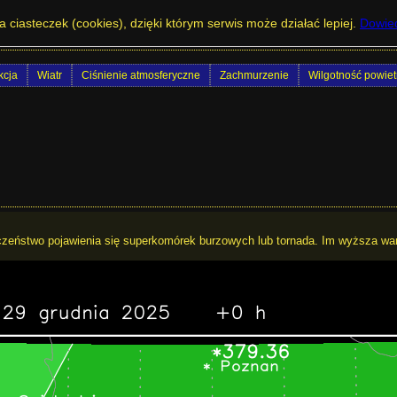
lnym Śląsku - Storm Relative Helicity 0-3 
a ciasteczek (cookies), dzięki którym serwis może działać lepiej.
Dowied
cja
Wiatr
Ciśnienie atmosferyczne
Zachmurzenie
Wilgotność powiet
zeństwo pojawienia się superkomórek burzowych lub tornada. Im wyższa wa