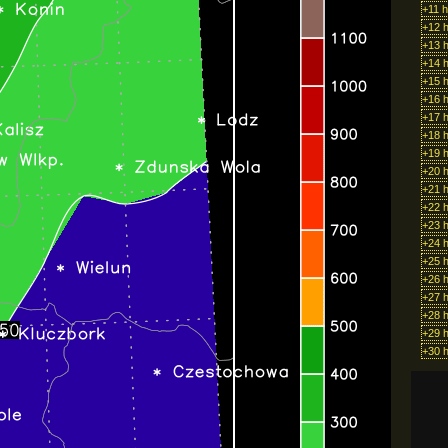
+11 
+12 
+13 
+14 
+15 
+16 
+17 
+18 
+19 
+20 
+21 
+22 
+23 
+24 
+25 
+26 
+27 
+28 
+29 
+30 