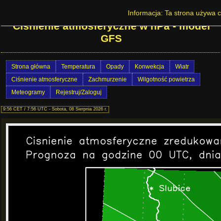
Prognoza pogody na Dolnym Śląsku -
Informacja: Ta strona używa c
Ciśnienie atmosferyczne w hPa - model
GFS
Strona główna
Temperatura
Opady
Konwekcja
Wiatr
Ciśnienie atmosferyczne
Zachmurzenie
Wilgotność powietrza
Meteogramy
Rejestruj/Zaloguj
9:56 CET / 7:56 UTC - Sobota, 08 Sierpnia 2026 r.