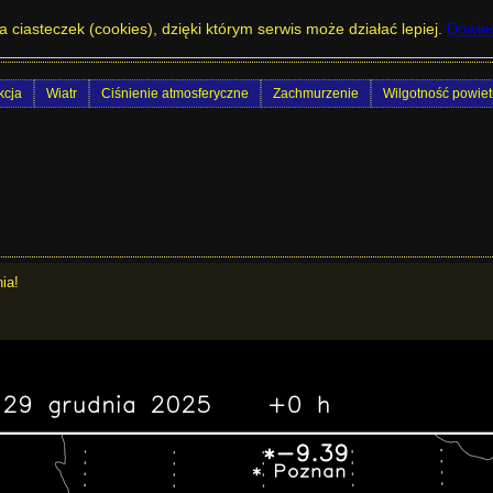
gody na Dolnym Śląsku - K Index - model 
a ciasteczek (cookies), dzięki którym serwis może działać lepiej.
Dowied
cja
Wiatr
Ciśnienie atmosferyczne
Zachmurzenie
Wilgotność powiet
ia!