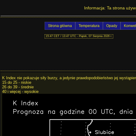
Prognoza po
Informacja: Ta strona używ
Strona główna
Temperatura
Opady
Konwek
15:47 CET / 13:47 UTC - Piątek, 07 Sierpnia 2026 r.
K Index nie pokazuje siły burzy, a jedynie prawdopodobieństwo jej wystąpien
15 do 25 - niskie
26 do 39 - średnie
40 i więcej - wysokie