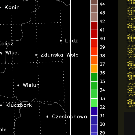
+11 
+12 
+13 
+14 
+15 
+16 
+17 
+18 
+19 
+20 
+21 
+22 
+23 
+24 
+25 
+26 
+27 
+28 
+29 
+30 