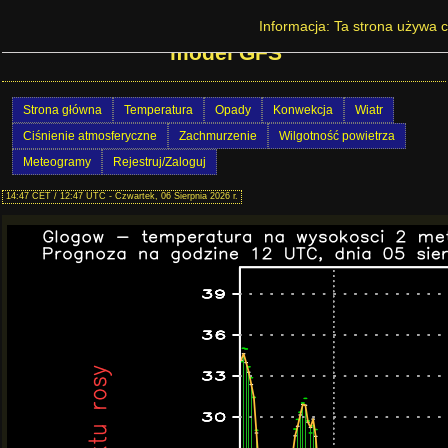
Prognoza pogody w Polsce - Głogów -
Informacja: Ta strona używa c
model GFS
Strona główna
Temperatura
Opady
Konwekcja
Wiatr
Ciśnienie atmosferyczne
Zachmurzenie
Wilgotność powietrza
Meteogramy
Rejestruj/Zaloguj
14:47 CET / 12:47 UTC - Czwartek, 06 Sierpnia 2026 r.