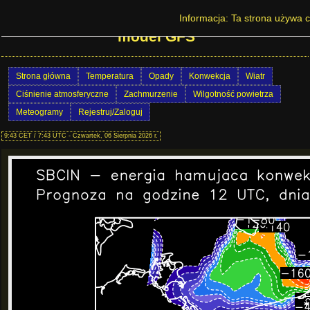
Prognoza pogody w Polsce - SBCIN -
Informacja: Ta strona używa c
model GFS
Strona główna
Temperatura
Opady
Konwekcja
Wiatr
Ciśnienie atmosferyczne
Zachmurzenie
Wilgotność powietrza
Meteogramy
Rejestruj/Zaloguj
9:43 CET / 7:43 UTC - Czwartek, 06 Sierpnia 2026 r.