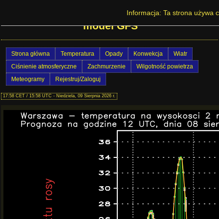
Prognoza pogody w Polsce - Warszawa -
Informacja: Ta strona używa c
model GFS
Strona główna
Temperatura
Opady
Konwekcja
Wiatr
Ciśnienie atmosferyczne
Zachmurzenie
Wilgotność powietrza
Meteogramy
Rejestruj/Zaloguj
17:58 CET / 15:58 UTC - Niedziela, 09 Sierpnia 2026 r.