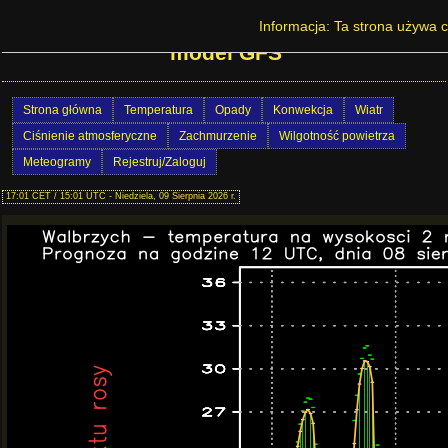
Prognoza pogody w Polsce - Wałbrzych -
Informacja: Ta strona używa c
model GFS
Strona główna
Temperatura
Opady
Konwekcja
Wiatr
Ciśnienie atmosferyczne
Zachmurzenie
Wilgotność powietrza
Meteogramy
Rejestruj/Zaloguj
17:01 CET / 15:01 UTC - Niedziela, 09 Sierpnia 2026 r.