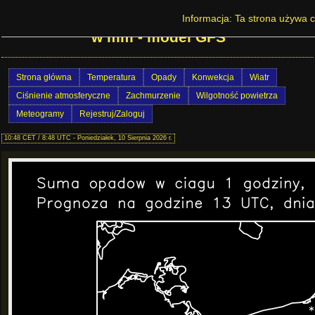
Prognoza pogody w Polsce - Suma opadów
Informacja: Ta strona używa c
w mm - model GFS
Strona główna
Temperatura
Opady
Konwekcja
Wiatr
Ciśnienie atmosferyczne
Zachmurzenie
Wilgotność powietrza
Meteogramy
Rejestruj/Zaloguj
10:48 CET / 8:48 UTC - Poniedziałek, 10 Sierpnia 2026 r.