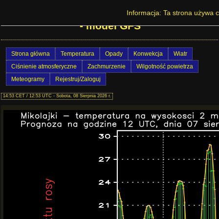
Prognoza pogody w Polsce - Międzyzdroje
Informacja: Ta strona używa c
- model GFS
Strona główna
Temperatura
Opady
Konwekcja
Wiatr
Ciśnienie atmosferyczne
Zachmurzenie
Wilgotność powietrza
Meteogramy
Rejestruj/Zaloguj
14:53 CET / 12:53 UTC - Sobota, 08 Sierpnia 2026 r.