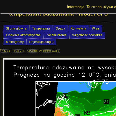
Prognoza pogody w Polsce - Wind chill -
Informacja: Ta strona używa c
temperatura odczuwalna - model GFS
Strona główna
Temperatura
Opady
Konwekcja
Wiatr
Ciśnienie atmosferyczne
Zachmurzenie
Wilgotność powietrza
Meteogramy
Rejestruj/Zaloguj
7:29 CET / 5:29 UTC - Czwartek, 06 Sierpnia 2026 r.