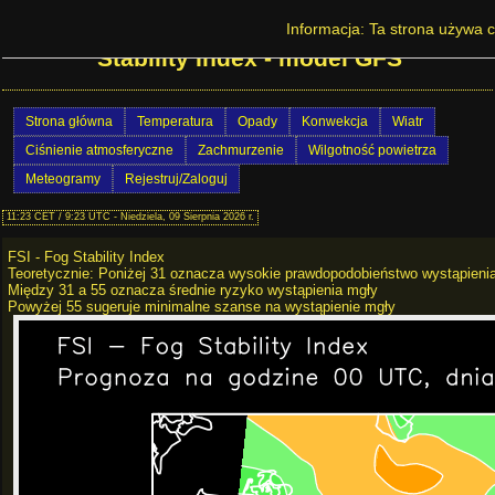
Prognoza pogody w Polsce - FSI - Fog
Informacja: Ta strona używa c
Stability Index - model GFS
Strona główna
Temperatura
Opady
Konwekcja
Wiatr
Ciśnienie atmosferyczne
Zachmurzenie
Wilgotność powietrza
Meteogramy
Rejestruj/Zaloguj
11:23 CET / 9:23 UTC - Niedziela, 09 Sierpnia 2026 r.
FSI - Fog Stability Index
Teoretycznie: Poniżej 31 oznacza wysokie prawdopodobieństwo wystąpieni
Między 31 a 55 oznacza średnie ryzyko wystąpienia mgły
Powyżej 55 sugeruje minimalne szanse na wystąpienie mgły