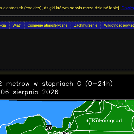
owe temperatury średnie oraz w czasie całe
a ciasteczek (cookies), dzięki którym serwis może działać lepiej.
Dowied
cja
Wiatr
Ciśnienie atmosferyczne
Zachmurzenie
Wilgotność powiet