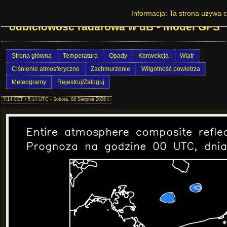
Prognoza pogody w Polsce - Maksymalna
Informacja: Ta strona używa c
odbiciowość radarowa w dB - model GFS
Strona główna
Temperatura
Opady
Konwekcja
Wiatr
Ciśnienie atmosferyczne
Zachmurzenie
Wilgotność powietrza
Meteogramy
Rejestruj/Zaloguj
7:14 CET / 5:14 UTC - Sobota, 08 Sierpnia 2026 r.