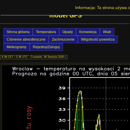
Prognoza pogody w Polsce - Wrocław -
Informacja: Ta strona używa c
model GFS
Strona główna
Temperatura
Opady
Konwekcja
Wiatr
Ciśnienie atmosferyczne
Zachmurzenie
Wilgotność powietrza
Meteogramy
Rejestruj/Zaloguj
4:38 CET / 2:38 UTC - Czwartek, 06 Sierpnia 2026 r.