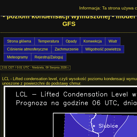
Prognoza pogody na Dolnym Śląsku - LCL
Informacja: Ta strona używa c
- poziom kondensacji wymuszonej - model
GFS
Strona główna
Temperatura
Opady
Konwekcja
Wiatr
Ciśnienie atmosferyczne
Zachmurzenie
Wilgotność powietrza
Meteogramy
Rejestruj/Zaloguj
2:01 CET / 0:01 UTC - Niedziela, 09 Sierpnia 2026 r.
LCL - Lifted condensation level, czyli wysokość poziomu kondensacji wym
unoszone z powierzchni do podstawy chmur.