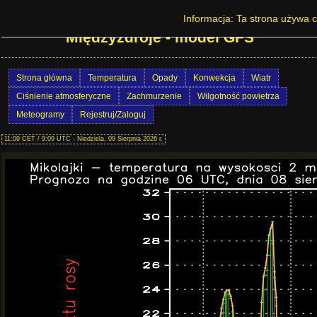
Prognoza pogody na Dolnym Śląsku -
Informacja: Ta strona używa c
Międzyzdroje - model GFS
Strona główna
Temperatura
Opady
Konwekcja
Wiatr
Ciśnienie atmosferyczne
Zachmurzenie
Wilgotność powietrza
Meteogramy
Rejestruj/Zaloguj
11:09 CET / 9:09 UTC - Niedziela, 09 Sierpnia 2026 r.