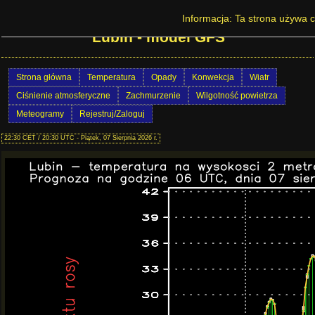
Prognoza pogody na Dolnym Śląsku -
Informacja: Ta strona używa c
Lubin - model GFS
Strona główna
Temperatura
Opady
Konwekcja
Wiatr
Ciśnienie atmosferyczne
Zachmurzenie
Wilgotność powietrza
Meteogramy
Rejestruj/Zaloguj
22:30 CET / 20:30 UTC - Piątek, 07 Sierpnia 2026 r.