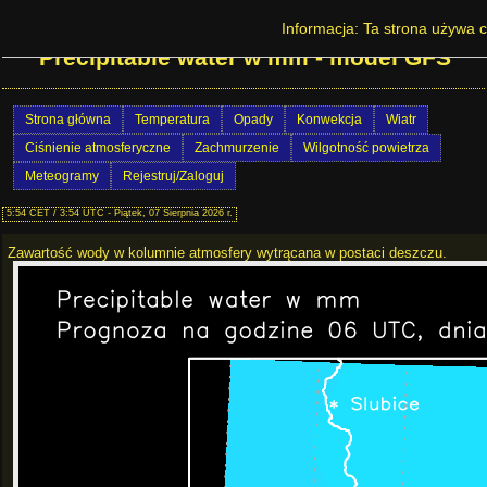
Prognoza pogody na Dolnym Śląsku -
Informacja: Ta strona używa c
Precipitable water w mm - model GFS
Strona główna
Temperatura
Opady
Konwekcja
Wiatr
Ciśnienie atmosferyczne
Zachmurzenie
Wilgotność powietrza
Meteogramy
Rejestruj/Zaloguj
5:54 CET / 3:54 UTC - Piątek, 07 Sierpnia 2026 r.
Zawartość wody w kolumnie atmosfery wytrącana w postaci deszczu.