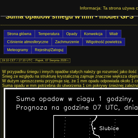
Prognoza pogody na Dolnym Śląsku -
Informacja: Ta strona używa c
Suma opadów śniegu w mm - model GFS
Strona główna
Temperatura
Opady
Konwekcja
Wiatr
Ciśnienie atmosferyczne
Zachmurzenie
Wilgotność powietrza
Meteogramy
Rejestruj/Zaloguj
19:10 CET / 17:10 UTC - Piątek, 07 Sierpnia 2026 r.
W przypadku śniegu i innych opadów stałych należy go rozumieć jako ilość 
Śnieg ze względu na strukturę krystaliczną zajmuje znacznie większa objęto
W dużym uproszczeniu przyjmuje się, że 1 mm opadu odpowiada około 1 c
Suma opadu w mm potrzebna do utworzenia 1 cm pokrywy śnieżnej zależna j