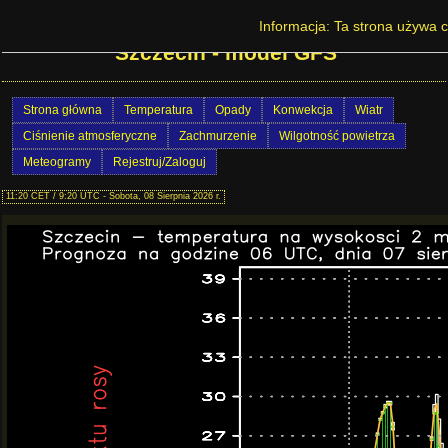
Prognoza pogody na Dolnym Śląsku -
Informacja: Ta strona używa c
Szczecin - model GFS
Strona główna
Temperatura
Opady
Konwekcja
Wiatr
Ciśnienie atmosferyczne
Zachmurzenie
Wilgotność powietrza
Meteogramy
Rejestruj/Zaloguj
11:20 CET / 9:20 UTC - Sobota, 08 Sierpnia 2026 r.