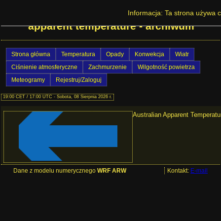
Prognoza pogody w Polsce - Australian
Informacja: Ta strona używa c
apparent temperature - archiwum
Strona główna
Temperatura
Opady
Konwekcja
Wiatr
Ciśnienie atmosferyczne
Zachmurzenie
Wilgotność powietrza
Meteogramy
Rejestruj/Zaloguj
19:00 CET / 17:00 UTC - Sobota, 08 Sierpnia 2026 r.
Australian Apparent Temperatur
Dane z modelu numerycznego
WRF ARW
Kontakt:
E-mail