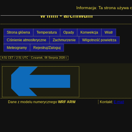
Prognoza pogody w Polsce - Suma opadów
Informacja: Ta strona używa c
w mm - archiwum
Strona główna
Temperatura
Opady
Konwekcja
Wiatr
Ciśnienie atmosferyczne
Zachmurzenie
Wilgotność powietrza
Meteogramy
Rejestruj/Zaloguj
4:51 CET / 2:51 UTC - Czwartek, 06 Sierpnia 2026 r.
Dane z modelu numerycznego
WRF ARW
Kontakt:
E-mail