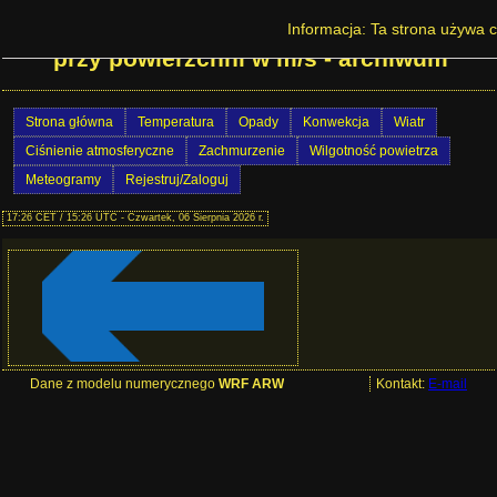
Prognoza pogody w Polsce - Porywy wiatru
Informacja: Ta strona używa c
przy powierzchni w m/s - archiwum
Strona główna
Temperatura
Opady
Konwekcja
Wiatr
Ciśnienie atmosferyczne
Zachmurzenie
Wilgotność powietrza
Meteogramy
Rejestruj/Zaloguj
17:26 CET / 15:26 UTC - Czwartek, 06 Sierpnia 2026 r.
Dane z modelu numerycznego
WRF ARW
Kontakt:
E-mail