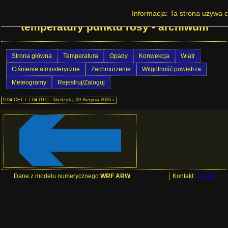
Prognoza pogody w Polsce - Deficyt
Informacja: Ta strona używa c
temperatury punktu rosy - archiwum
Strona główna
Temperatura
Opady
Konwekcja
Wiatr
Ciśnienie atmosferyczne
Zachmurzenie
Wilgotność powietrza
Meteogramy
Rejestruj/Zaloguj
9:04 CET / 7:04 UTC - Niedziela, 09 Sierpnia 2026 r.
Dane z modelu numerycznego
WRF ARW
Kontakt:
E-mail