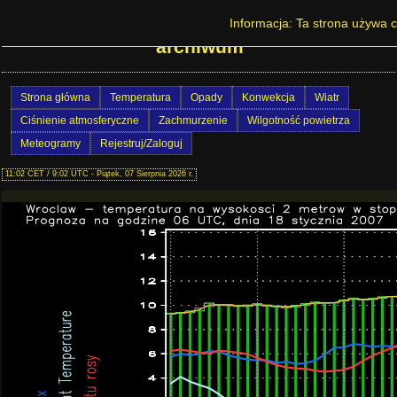
Prognoza pogody w Polsce - Wrocław -
Informacja: Ta strona używa c
archiwum
Strona główna
Temperatura
Opady
Konwekcja
Wiatr
Ciśnienie atmosferyczne
Zachmurzenie
Wilgotność powietrza
Meteogramy
Rejestruj/Zaloguj
11:02 CET / 9:02 UTC - Piątek, 07 Sierpnia 2026 r.