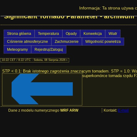
Prognoza pogody w Polsce - STP -
Informacja: Ta strona używa c
Significant Tornado Parameter - archiwum
Strona główna
Temperatura
Opady
Konwekcja
Wiatr
Ciśnienie atmosferyczne
Zachmurzenie
Wilgotność powietrza
Meteogramy
Rejestruj/Zaloguj
10:22 CET / 8:22 UTC - Sobota, 08 Sierpnia 2026 r.
STP < 0.1: Brak istotnego zagrożenia znaczącym tornadem. STP = 1.0: Wart
superkomórce tornada rzędu F2
Dane z modelu numerycznego
WRF ARW
Kontakt:
E-mail