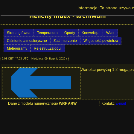
Prognoza pogody w Polsce - Energy
Informacja: Ta strona używa c
Helicity Index - archiwum
Strona główna
Temperatura
Opady
Konwekcja
Wiatr
Ciśnienie atmosferyczne
Zachmurzenie
Wilgotność powietrza
Meteogramy
Rejestruj/Zaloguj
9:03 CET / 7:03 UTC - Niedziela, 09 Sierpnia 2026 r.
Wartości powyżej 1-2 mogą pr
Dane z modelu numerycznego
WRF ARW
Kontakt:
E-mail