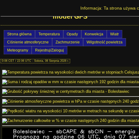
Prognoza pogody w Polsce - Bolesławiec -
Informacja: Ta strona używa c
model GFS
Strona główna
Temperatura
Opady
Konwekcja
Wiatr
Ciśnienie atmosferyczne
Zachmurzenie
Wilgotność powietrza
Meteogramy
Rejestruj/Zaloguj
0:06 CET / 22:06 UTC - Sobota, 08 Sierpnia 2026 r.