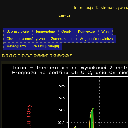
Prognoza pogody w Polsce - Toruń - model
Informacja: Ta strona używa c
GFS
Strona główna
Temperatura
Opady
Konwekcja
Wiatr
Ciśnienie atmosferyczne
Zachmurzenie
Wilgotność powietrza
Meteogramy
Rejestruj/Zaloguj
13:14 CET / 11:14 UTC - Poniedziałek, 10 Sierpnia 2026 r.