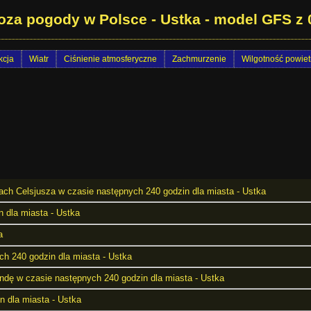
oza pogody w Polsce - Ustka - model GFS z
cja
Wiatr
Ciśnienie atmosferyczne
Zachmurzenie
Wilgotność powiet