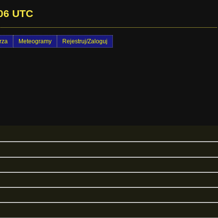
 06 UTC
rza
Meteogramy
Rejestruj/Zaloguj