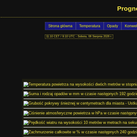
Progn
Strona główna
Temperatura
Opady
Konwek
11:10 CET / 9:10 UTC - Sobota, 08 Sierpnia 2026 r.